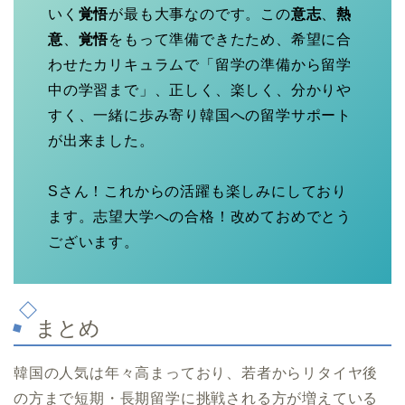
いく
覚悟
が最も大事なのです。この
意志
、
熱
意
、
覚悟
をもって準備できたため、希望に合
わせたカリキュラムで「留学の準備から留学
中の学習まで」、正しく、楽しく、分かりや
すく、一緒に歩み寄り韓国への留学サポート
が出来ました。
Sさん！これからの活躍も楽しみにしており
ます。志望大学への合格！改めておめでとう
ございます。
まとめ
韓国の人気は年々高まっており、若者からリタイヤ後
の方まで短期・長期留学に挑戦される方が増えている