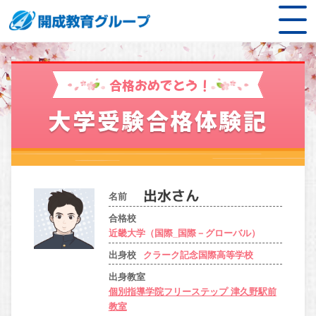
合格おめでとう！
大学受験合格体験記
名前
合格校
近畿大学（国際_国際－グローバル）
出身校
クラーク記念国際高等学校
出身教室
個別指導学院フリーステップ 津久野駅前
教室