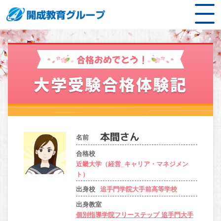
合格おめでとう！
大学受験合格体験記
名前
合格校
近畿大学（経営_キャリア・マネジメン
ト）
出身校
追手門学院大手前高等学校
出身教室
個別指導学院フリーステップ 追手門大手