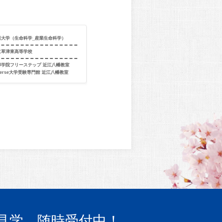
業大学（生命科学_産業生命科学）
合格校
京都産業大学（
立草津東高等学校
出身校
大阪府立高槻
導学院フリーステップ 近江八幡教室
出身教室
個別指導学院フ
verse大学受験専門館 近江八幡教室
駿台Divers
見学、随時受付中！