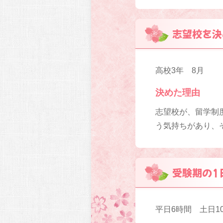
志望校を決
高校3年 8月
決めた理由
志望校が、留学制
う気持ちがあり、
受験期の1
平日6時間 土日1