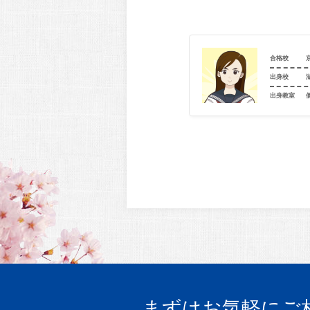
京都産業大学（法_法政策）
合格校
兵庫県立東灘高等学校
出身校
室
個別指導学院フリーステップ 打出教室
出身教室
まずはお気軽にご