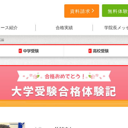
無料体
資料請求
コース紹介
合格実績
学院長メッ
記編
合格おめでとう！
大学受験合格体験記