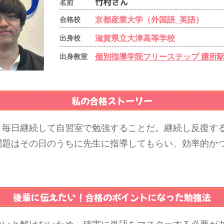
名前
京都産業大学（外国語_英語）
合格校
滋賀県立大津高等学校
出身校
個別指導学院フリーステップ 膳所
出身教室
私の合格ストーリー
、毎日継続して自習室で勉強することだ。継続し反復す
問題はその日のうちに先生に指導してもらい、効率的か
後輩に伝えたい！
合格のポイントになった勉強法