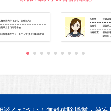
合格校
京都産
京都産業大学（文化 文化観光）
出身校
滋賀県
滋賀県立水口高等学校
出身教室
個別指
個別指導学院フリーステップ 貴生川駅前教室
駿台Di
相談ください！
無料体験授業・教室