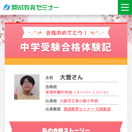
合格おめでとう！
中学受験合格体験記
名前
合格校
常翔学園中学校（スーパーＪコース）
出身校
大阪市立東小路小学校
出身教室
開成教育セミナー 北巽教室
私の合格ストーリー