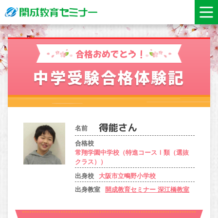
合格おめでとう！
中学受験合格体験記
名前
合格校
常翔学園中学校（特進コースⅠ類（選抜
クラス））
出身校
大阪市立鴫野小学校
出身教室
開成教育セミナー 深江橋教室