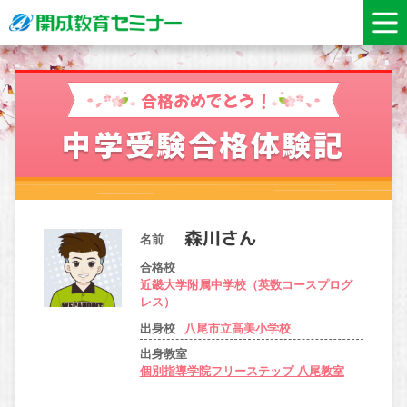
合格おめでとう！
中学受験合格体験記
名前
合格校
近畿大学附属中学校（英数コースプログ
レス）
出身校
八尾市立高美小学校
出身教室
個別指導学院フリーステップ 八尾教室