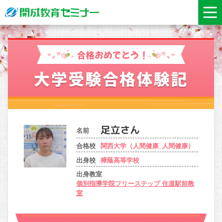
合格おめでとう！
大学受験合格体験記
名前
合格校
関西大学（人間健康_人間健康）
出身校
樟蔭高等学校
出身教室
個別指導学院フリーステップ 住道駅前教
室