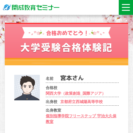
合格おめでとう！
大学受験合格体験記
名前
合格校
関西大学（政策創造_国際アジア）
出身校
京都府立西城陽高等学校
出身教室
個別指導学院フリーステップ 宇治大久保
教室