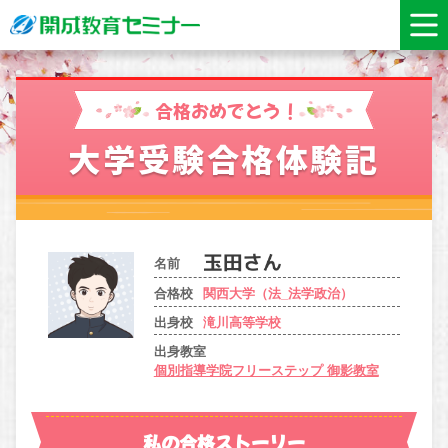
合格おめでとう！
大学受験合格体験記
名前
合格校
関西大学（法_法学政治）
出身校
滝川高等学校
出身教室
個別指導学院フリーステップ 御影教室
私の合格ストーリー