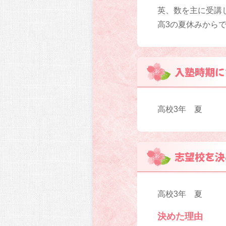
英、数を主に受講
高3の夏休みから
入塾時期に
高校3年 夏
志望校を決
高校3年 夏
決めた理由