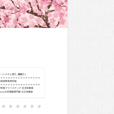
学（システム理工_機械工）
合格校
関西大学（人間
立阿倍野高等学校
出身校
大阪府立和泉
導学院フリーステップ 弁天町教室
出身教室
個別指導学院フ
verse大学受験専門館 天王寺教室
室