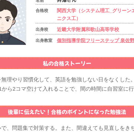
名前
関西大学（システム理工_グリーン
合格校
ニクス工）
近畿大学附属和歌山高等学校
出身校
個別指導学院フリーステップ 泉佐
出身教室
私の合格ストーリー
を無理やり習慣化して、英語を勉強しない日をなくした。
1から2コマ空けて入れることで、間の時間に自習室に
後輩に伝えたい！
合格のポイントになった勉強法
いで、問題集で対策する。また、間違えても見直しをき