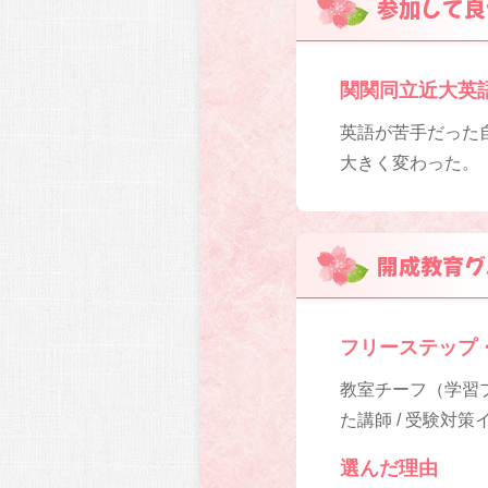
参加して良
関関同立近大英
英語が苦手だった
大きく変わった。
開成教育グ
フリーステップ
教室チーフ（学習プ
た講師 / 受験対
選んだ理由