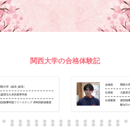
関西大学の合格体験記
合格校
関西大
関西大学（経済_経済）
出身校
大阪府
大阪府立久米田高等学校
出身教室
個別指
個別指導学院フリーステップ 岸和田駅前教室
駿台Di