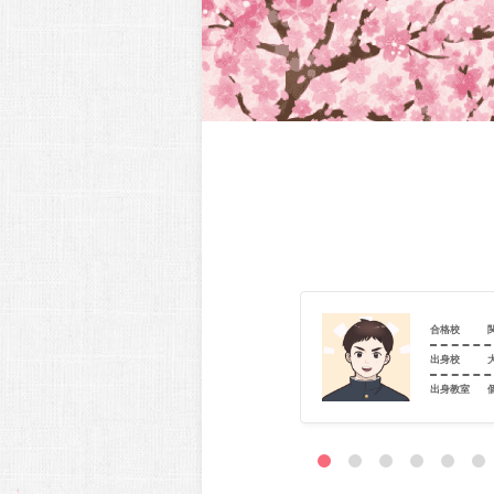
関西大学（社会安全_安全マネジメント）
合格校
兵庫県立尼崎北高等学校
出身校
室
個別指導学院フリーステップ 塚口駅前教室
出身教室