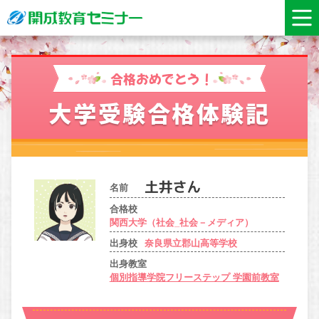
合格おめでとう！
大学受験合格体験記
名前
合格校
関西大学（社会_社会－メディア）
出身校
奈良県立郡山高等学校
出身教室
個別指導学院フリーステップ 学園前教室