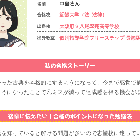
名前
近畿大学（法_法律）
合格校
大阪府立八尾翠翔高等学校
出身校
個別指導学院フリーステップ 長瀬
出身教室
私の合格ストーリー
かった古典を本格的にするようになって、今まで感覚で
ようになったことで凡ミスが減って達成感を得る機会が
後輩に伝えたい！
合格のポイントになった勉強法
語を知っていると解ける問題が多いので志望校に迷って