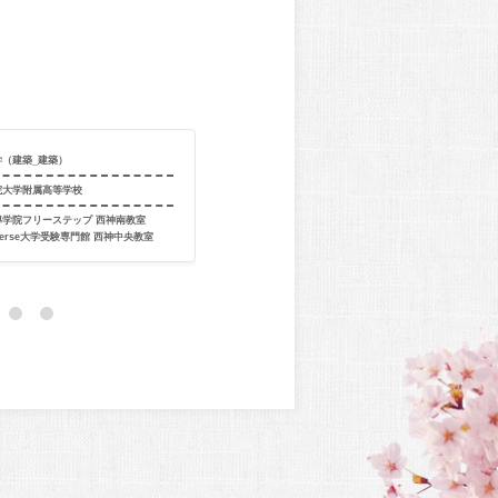
学（建築_建築）
合格校
近畿大学（文芸
院大学附属高等学校
出身校
大阪府立佐野
導学院フリーステップ 西神南教室
出身教室
個別指導学院フ
verse大学受験専門館 西神中央教室