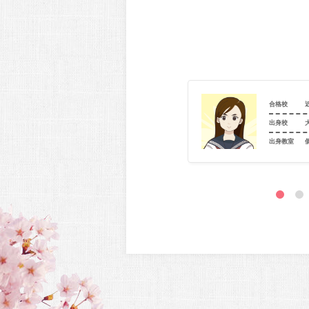
近畿大学（文芸_文－日本文学）
合格校
大阪府立佐野高等学校
出身校
室
個別指導学院フリーステップ 泉佐野教室
出身教室