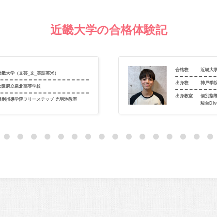
近畿大学の合格体験記
合格校
近畿大
近畿大学（文芸_文_英語英米）
出身校
神戸学
大阪府立泉北高等学校
出身教室
個別指
個別指導学院フリーステップ 光明池教室
駿台Di