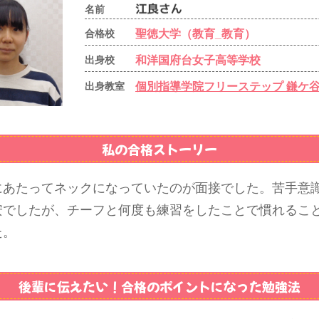
名前
聖徳大学（教育_教育）
合格校
和洋国府台女子高等学校
出身校
個別指導学院フリーステップ 鎌ケ
出身教室
私の合格ストーリー
にあたってネックになっていたのが面接でした。苦手意
安でしたが、チーフと何度も練習をしたことで慣れるこ
た。
後輩に伝えたい！
合格のポイントになった勉強法