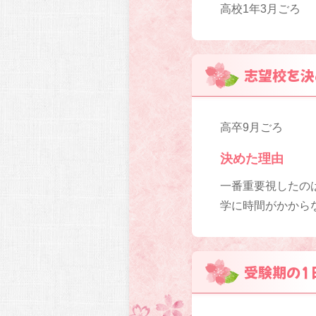
高校1年3月ごろ
志望校を決
高卒9月ごろ
決めた理由
一番重要視したの
学に時間がかから
受験期の1