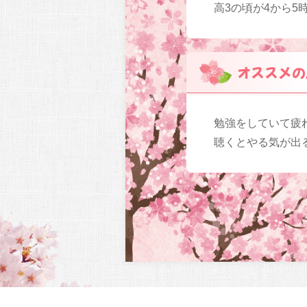
高3の頃が4から5
オススメの
勉強をしていて疲
聴くとやる気が出