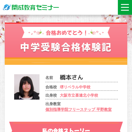
合格おめでとう！
中学受験合格体験記
名前
合格校
堺リベラル中学校
出身校
大阪市立喜連北小学校
出身教室
個別指導学院フリーステップ 平野教室
私の合格ストーリー