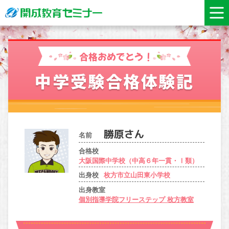
合格おめでとう！
中学受験合格体験記
名前
合格校
大阪国際中学校（中高６年一貫・Ⅰ類）
出身校
枚方市立山田東小学校
出身教室
個別指導学院フリーステップ 枚方教室