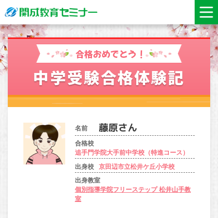
合格おめでとう！
中学受験合格体験記
名前
合格校
追手門学院大手前中学校（特進コース）
出身校
京田辺市立松井ケ丘小学校
出身教室
個別指導学院フリーステップ 松井山手教
室