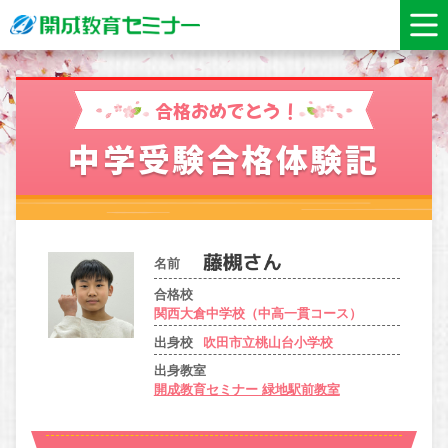
合格おめでとう！
中学受験合格体験記
名前
合格校
関西大倉中学校（中高一貫コース）
出身校
吹田市立桃山台小学校
出身教室
開成教育セミナー 緑地駅前教室