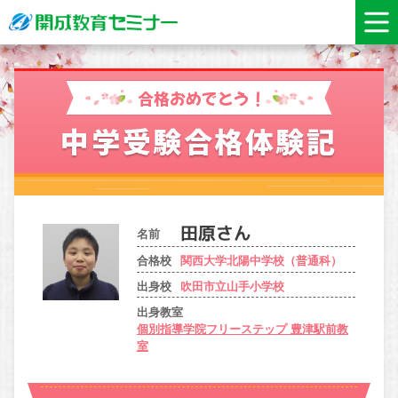
合格おめでとう！
中学受験合格体験記
名前
合格校
関西大学北陽中学校（普通科）
出身校
吹田市立山手小学校
出身教室
個別指導学院フリーステップ 豊津駅前教
室