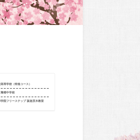
凌高等学校（特進コース）
合格校
大阪青凌高等
立養精中学校
出身校
島本町立第二
導学院フリーステップ 阪急茨木教室
出身教室
個別指導学院フ