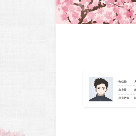
大阪青凌高等学校（進学コース）
合格校
大阪市立歌島中学校
出身校
室
個別指導学院フリーステップ 御幣島教室
出身教室