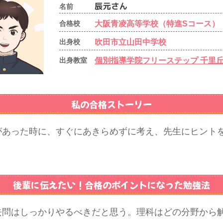
名前
大阪青凌高等学校（特進Sコース）
合格校
吹田市立山田中学校
出身校
個別指導学院フリーステップ 千里
出身教室
私の合格ストーリー
があった時に、すぐにあきらめずに考え、先生にヒント
。
後輩に伝えたい！
合格のポイントになった勉強法
去問はしっかりやるべきだと思う。理科はどの分野から