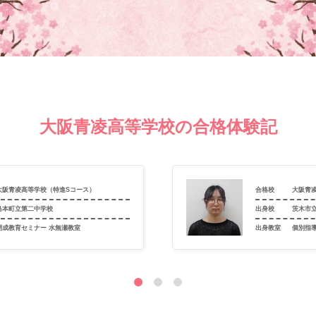
大阪青凌高等学校の合格体験記
大阪青凌高等学校（特進Sコース）
合格校
大阪青
島本町立第二中学校
出身校
茨木市
開成教育セミナー 水無瀬教室
出身教室
個別指