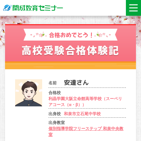
合格おめでとう！
高校受験合格体験記
名前
合格校
利晶学園大阪立命館高等学校（スーペリ
アコース（α・β））
出身校
和泉市立石尾中学校
出身教室
個別指導学院フリーステップ 和泉中央教
室