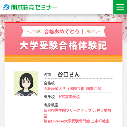
合格おめでとう！
大学受験合格体験記
名前
合格校
大阪経済大学（国際共創_国際共創）
出身校
上宮高等学校
出身教室
個別指導学院フリーステップ 八戸ノ里教
室
駿台Diverse大学受験専門館 上本町教室