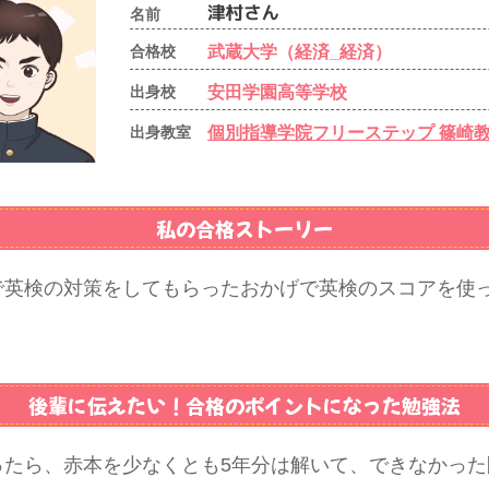
名前
武蔵大学（経済_経済）
合格校
安田学園高等学校
出身校
個別指導学院フリーステップ 篠崎
出身教室
私の合格ストーリー
で英検の対策をしてもらったおかげで英検のスコアを使
後輩に伝えたい！
合格のポイントになった勉強法
ったら、赤本を少なくとも5年分は解いて、できなかった