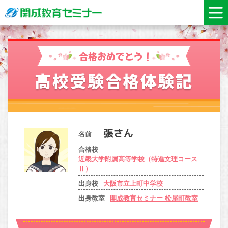
合格おめでとう！
高校受験合格体験記
名前
合格校
近畿大学附属高等学校（特進文理コース
Ⅱ）
出身校
大阪市立上町中学校
出身教室
開成教育セミナー 松屋町教室