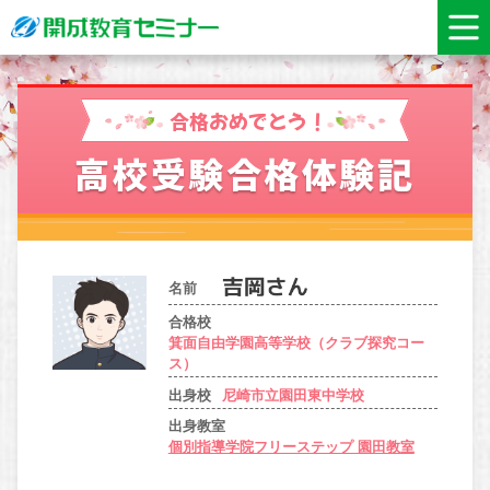
合格おめでとう！
高校受験合格体験記
名前
合格校
箕面自由学園高等学校（クラブ探究コー
ス）
出身校
尼崎市立園田東中学校
出身教室
個別指導学院フリーステップ 園田教室