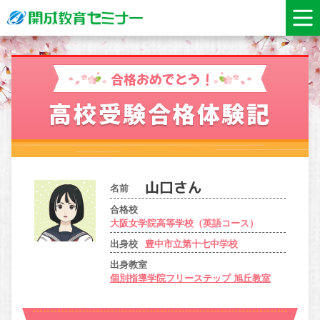
合格おめでとう！
高校受験合格体験記
名前
合格校
大阪女学院高等学校（英語コース）
出身校
豊中市立第十七中学校
出身教室
個別指導学院フリーステップ 旭丘教室