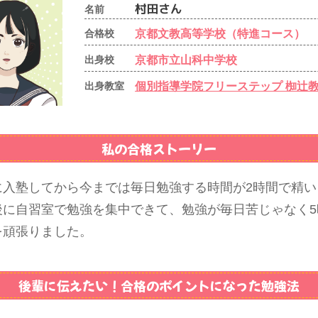
名前
京都文教高等学校（特進コース）
合格校
京都市立山科中学校
出身校
個別指導学院フリーステップ 椥辻
出身教室
私の合格ストーリー
に入塾してから今までは毎日勉強する時間が2時間で精い
後に自習室で勉強を集中できて、勉強が毎日苦じゃなく5
を頑張りました。
後輩に伝えたい！
合格のポイントになった勉強法