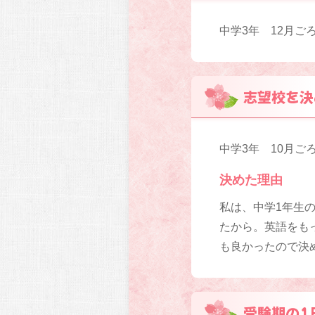
中学3年 12月ご
志望校を決
中学3年 10月ご
決めた理由
私は、中学1年生
たから。英語をも
も良かったので決
受験期の1