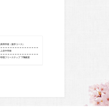
教高等学校（進学コース）
合格校
京都文教高等
立上京中学校
出身校
京都市立旭丘
導学院フリーステップ 下鴨教室
出身教室
個別指導学院フ