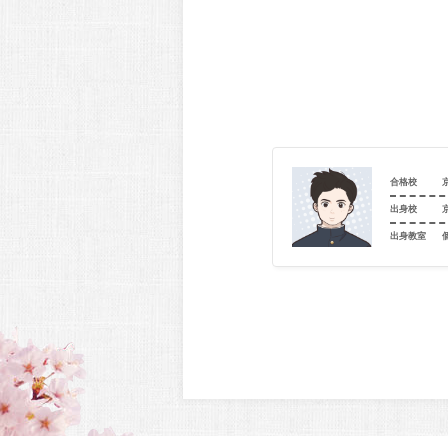
京都文教高等学校（進学コース）
合格校
京都市立旭丘中学校
出身校
室
個別指導学院フリーステップ 北大路教室
出身教室