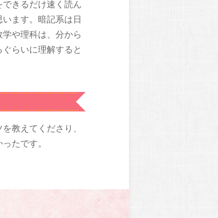
をできるだけ速く読ん
思います。暗記系は日
数学や理科は、分から
るぐらいに理解すると
ツを教えてくださり、
かったです。