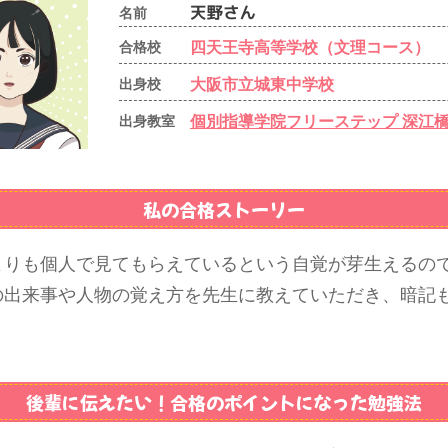
名前
四天王寺高等学校（文理コース）
合格校
大阪市立城東中学校
出身校
個別指導学院フリーステップ 深江
出身教室
私の合格ストーリー
よりも個人で見てもらえているという自覚が芽生えるの
の出来事や人物の覚え方を先生に教えていただき、暗記
後輩に伝えたい！
合格のポイントになった勉強法