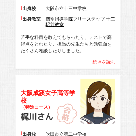
出身校
大阪市立十三中学校
出身教室
個別指導学院フリーステップ 十三
駅前教室
苦手な科目を教えてもらったり、テストで高
得点をとれたり、担当の先生たちと勉強面を
たくさん相談したりしました。
続きを読む
大阪成蹊女子高等学
校
（特進コース）
出身校
吹田市立第二中学校