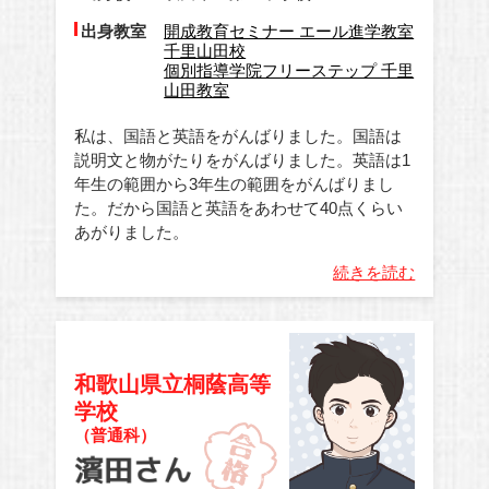
出身教室
開成教育セミナー エール進学教室
千里山田校
個別指導学院フリーステップ 千里
山田教室
私は、国語と英語をがんばりました。国語は
説明文と物がたりをがんばりました。英語は1
年生の範囲から3年生の範囲をがんばりまし
た。だから国語と英語をあわせて40点くらい
あがりました。
続きを読む
和歌山県立桐蔭高等
学校
（普通科）