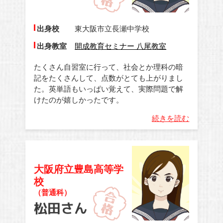
出身校
東大阪市立長瀬中学校
出身教室
開成教育セミナー 八尾教室
たくさん自習室に行って、社会とか理科の暗
記をたくさんして、点数がとても上がりまし
た。英単語もいっぱい覚えて、実際問題で解
けたのが嬉しかったです。
続きを読む
大阪府立豊島高等学
校
（普通科）