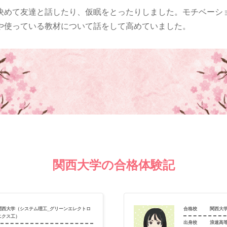
決めて友達と話したり、仮眠をとったりしました。モチベーシ
や使っている教材について話をして高めていました。
関西大学の合格体験記
関西大学（システム理工_グリーンエレクトロ
合格校
関西大
ニクス工）
出身校
浪速高