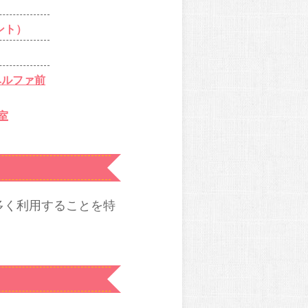
ント）
ベルファ前
室
多く利用することを特