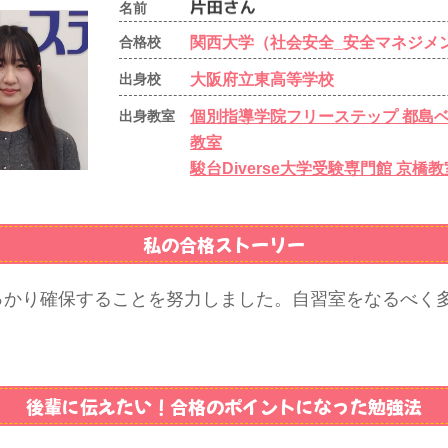
名前
関西大学（社会安全_安全マネジメ
合格校
大阪府立東高等学校
出身校
個別指導学院フリーステップ 都島
出身教室
教室
駿台Diverse大学受験専門館 京橋教
私の合格ストーリー
っかり確保することを努力しました。自習室をなるべく
後輩に伝えたい！
合格のポイントになった勉強法