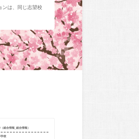
ョンは、同じ志望校
学（総合情報_総合情報）
合格校
関西大学（商_
等学校
出身校
龍谷大学付属