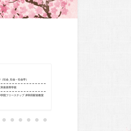
合格校
関西大学（環境
学（社会_社会－社会学）
工）
立和泉高等学校
出身校
大谷高等学校
導学院フリーステップ 岸和田駅前教室
出身教室
駿台Divers