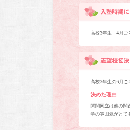
入塾時期に
高校3年生 4月ご
志望校を決
高校3年生の6月ご
決めた理由
関関同立は他の関
学の雰囲気がとて