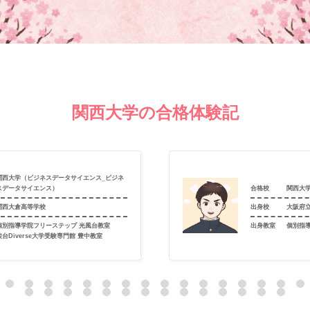
関西大学の合格体験記
関西大学（ビジネスデータサイエンス_ビジネ
スデータサイエンス）
合格校
関西大
関西大倉高等学校
出身校
大阪府
個別指導学院フリーステップ 光風台教室
出身教室
個別指
駿台Diverse大学受験専門館 豊中教室