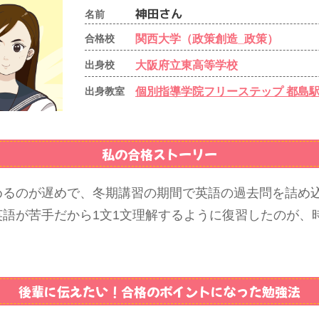
名前
関西大学（政策創造_政策）
合格校
大阪府立東高等学校
出身校
個別指導学院フリーステップ 都島
出身教室
私の合格ストーリー
めるのが遅めで、冬期講習の期間で英語の過去問を詰め
英語が苦手だから1文1文理解するように復習したのが、
後輩に伝えたい！
合格のポイントになった勉強法