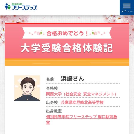
合格おめでとう！
大学受験合格体験記
名前
合格校
関西大学（社会安全_安全マネジメント）
出身校
兵庫県立尼崎北高等学校
出身教室
個別指導学院フリーステップ 塚口駅前教
室