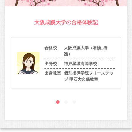
大阪成蹊大学の合格体験記
合格校
大阪成蹊大学（看護_看
護）
出身校
神戸星城高等学校
出身教室
個別指導学院フリーステッ
プ 明石大久保教室