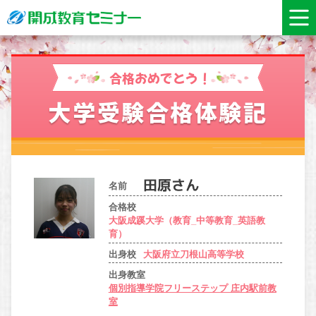
合格おめでとう！
大学受験合格体験記
名前
合格校
大阪成蹊大学（教育_中等教育_英語教
育）
出身校
大阪府立刀根山高等学校
出身教室
個別指導学院フリーステップ 庄内駅前教
室