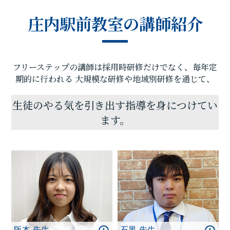
し、庄内駅前教室では、地域のお子さま方の「夢の
庄内駅前教室の講師紹介
実現」のお手伝いをさせていただきたいと思いま
す。一人ひとりに合わせたテストまでのカリキュラ
ムを設定し、毎回の授業で理解度テストを実施、テ
スト直前対策ゼミを行い、目標点達成に向けて学習
フリーステップの講師は採用時研修だけでなく、毎年定
を進めていますので、計画的に学力向上が目指すこ
とが可能です。
期的に行われる
大規模な研修や地域別研修を通じて、
知識の豊富な先生たちが、お子さまのそばで全力で
サポートします。
生徒のやる気を引き出す指導を身につけてい
苦手分野の克服、受験指導、学習方法など、今後の
ます。
学習計画などでご相談・ご要望のある方がいらっ
しゃいましたら、お気軽に庄内駅前教室までお問い
合わせください。思い立ったときに素早く行動に移
し、効率のよい学習を行うことで目標達成は実現し
ます!一緒に頑張りましょう！
阪本 先生
石黒 先生