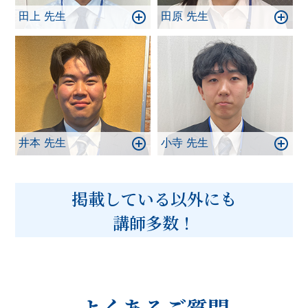
田上 先生
田原 先生
井本 先生
小寺 先生
掲載している以外にも
講師多数！
よくあるご質問