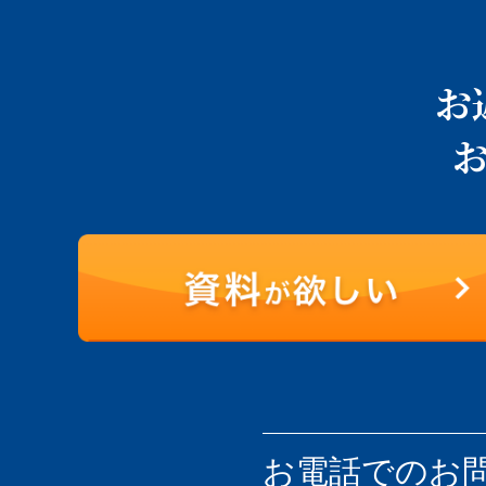
お
お電話での
お