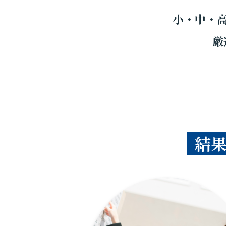
小・中・
厳
結