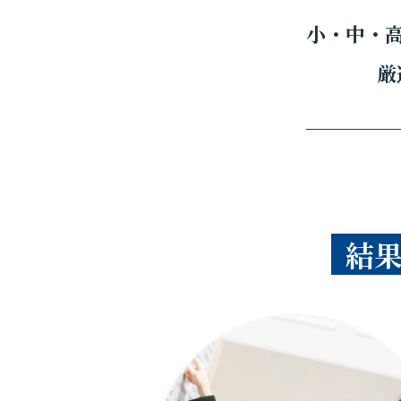
小・中・
厳
結