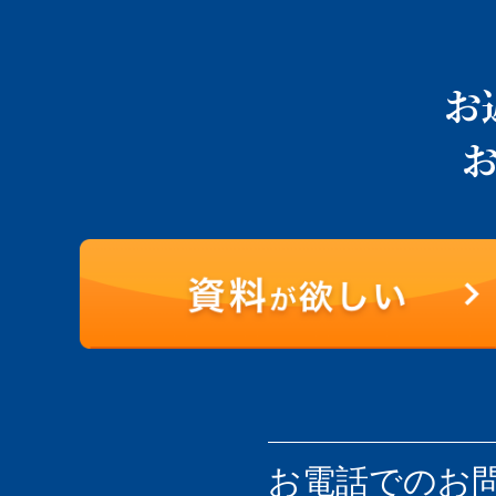
お
お電話での
お