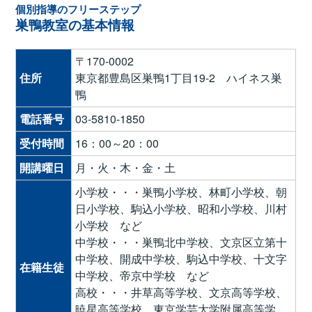
個別指導のフリーステップ
巣鴨教室の基本情報
〒170-0002
住所
東京都豊島区巣鴨1丁目19-2 ハイネス巣
鴨
電話番号
03-5810-1850
受付時間
16：00～20：00
開講曜日
月・火・木・金・土
小学校・・・巣鴨小学校、林町小学校、朝
日小学校、駒込小学校、昭和小学校、川村
小学校 など
中学校・・・巣鴨北中学校、文京区立第十
中学校、開成中学校、駒込中学校、十文字
在籍生徒
中学校、帝京中学校 など
高校・・・井草高等学校、文京高等学校、
暁星高等学校、東京学芸大学附属高等学