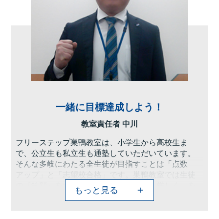
一緒に目標達成しよう！
教室責任者 中川
フリーステップ巣鴨教室は、小学生から高校生ま
で、公立生も私立生も通塾していただいています。
そんな多岐にわたる全生徒が目指すことは「点数
アップ」と「志望校合格」です。巣鴨教室では生徒
の『笑顔』を大切にし、「楽しく」と「厳しく」を
もっと見る
テーマに各々の生徒に合わせた学習カリキュラムと
それに沿った授業を受けて、復習の宿題をすること
で、多くの生徒が点数アップを実現しています。定