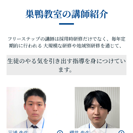
期テストの点数や受験に関して、いろいろ不安があ
巣鴨教室の講師紹介
ると思います。そんな時はフリーステップ巣鴨教室
へ足をお運びください! 勉強の悩みを解決して見せ
ます。
フリーステップの講師は採用時研修だけでなく、毎年定
期的に行われる
大規模な研修や地域別研修を通じて、
生徒のやる気を引き出す指導を身につけてい
ます。
三浦 先生
櫻井 先生