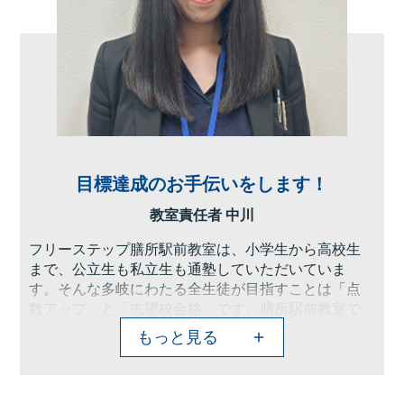
目標達成のお手伝いをします！
教室責任者 中川
フリーステップ膳所駅前教室は、小学生から高校生
まで、公立生も私立生も通塾していただいていま
す。そんな多岐にわたる全生徒が目指すことは「点
数アップ」と「志望校合格」です。膳所駅前教室で
は生徒の『笑顔』を大切にし、「楽しく」と「厳し
もっと見る
く」をテーマに各々の生徒に合わせた学習カリキュ
ラムとそれに沿った授業を受けて、復習の宿題をす
ることで、多くの生徒が点数アップを実現していま