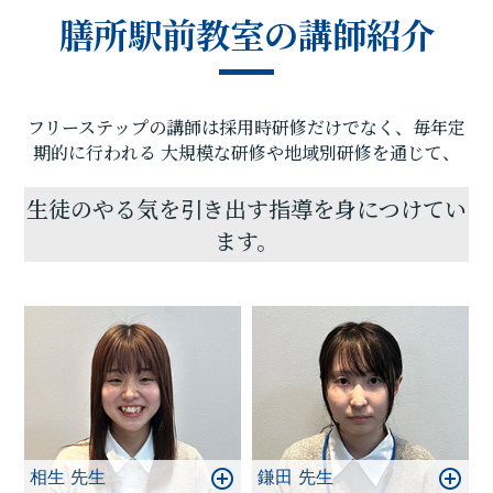
す。定期テストの点数や受験に関して、いろいろ不
膳所駅前教室の講師紹介
安があると思います。そんな時はフリーステップ膳
所駅前教室へ足をお運びください! 勉強の悩みを解
決いたします！
フリーステップの講師は採用時研修だけでなく、毎年定
期的に行われる
大規模な研修や地域別研修を通じて、
生徒のやる気を引き出す指導を身につけてい
ます。
相生 先生
鎌田 先生