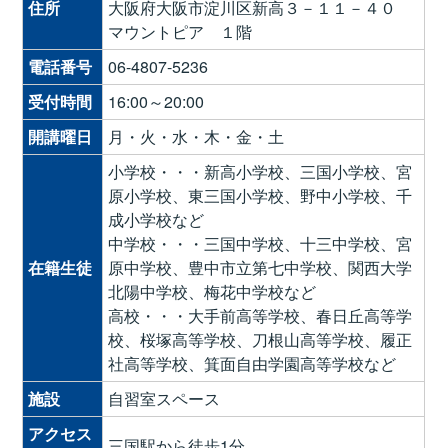
住所
大阪府大阪市淀川区新高３－１１－４０
マウントピア １階
電話番号
06-4807-5236
受付時間
16:00～20:00
開講曜日
月・火・水・木・金・土
小学校・・・新高小学校、三国小学校、宮
原小学校、東三国小学校、野中小学校、千
成小学校など
中学校・・・三国中学校、十三中学校、宮
在籍生徒
原中学校、豊中市立第七中学校、関西大学
北陽中学校、梅花中学校など
高校・・・大手前高等学校、春日丘高等学
校、桜塚高等学校、刀根山高等学校、履正
社高等学校、箕面自由学園高等学校など
施設
自習室スペース
アクセス
三国駅から徒歩1分