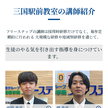
に目を向けております。目標までの過程が充実して
三国駅前教室の講師紹介
いれば、自ずと目標を達成することができます。目
標達成のために、お子様に合った学習カリキュラム
で授業を進めていきます。そして目標までの過程に
真摯に向き合い、何かを頑張ることができる生徒さ
フリーステップの講師は採用時研修だけでなく、毎年定
んを増やしていきます。そのために、教室管理者と
講師陣は責任感を持ち、誠心誠意日々の授業に向き
期的に行われる
大規模な研修や地域別研修を通じて、
合っております。
教室見学・学習相談は随時行っておりますので、少
生徒のやる気を引き出す指導を身につけてい
しでも興味をお持ちいただけましたら、是非１度教
ます。
室にお問い合わせください。
生徒思いで、豊かな指導力を持つ講師陣と共にお待
ちしております。
作田 先生
積 先生