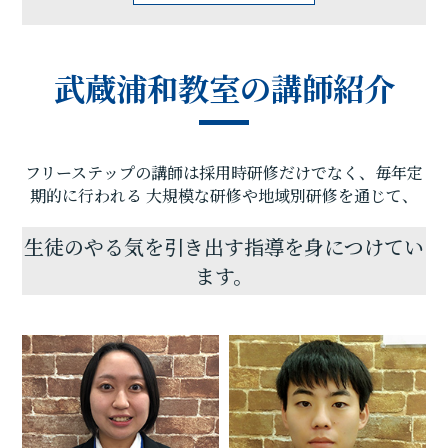
的にはつながらなくても、勉強することで視野が広
がり、ものの見方が変わり、自分の進路を広げま
す。ただ、お子様本人が自分の力だけで将来を考
武蔵浦和教室の講師紹介
え、道を切り開いていくことは難しいです。小学
生・中学生・高校生それぞれの「なりたい大人」に
近づいてもらえるよう、また、自分の思い描く以上
の未来を創っていってもらえるようサポートしてま
フリーステップの講師は採用時研修だけでなく、毎年定
いります。ぜひ一度、教室にお越し下さい。
期的に行われる
大規模な研修や地域別研修を通じて、
生徒のやる気を引き出す指導を身につけてい
ます。