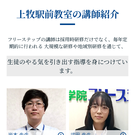
れ通ってくださっている生徒のみなさんの夢をかな
上牧駅前教室の講師紹介
える活動ということになります。
ここまでは、全体のおおまかなお話をしました。
ただお子さまの伸ばしたい点・苦手な点は似ている
ようで違っているものです。フリーステップ上牧駅
フリーステップの講師は採用時研修だけでなく、毎年定
前教室では、お子様ひとりひとりの状況や夢に沿っ
た内容で、学習計画を立てさせていただいていま
期的に行われる
大規模な研修や地域別研修を通じて、
す。一度、教室で「夢叶える会議」をさせていただ
けないでしょうか。フリーステップ上牧駅前教室へ
生徒のやる気を引き出す指導を身につけてい
のお問い合わせお待ちしております。
ます。
岩本 先生
武田 先生