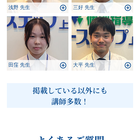
浅野 先生
三好 先生
田窪 先生
大平 先生
掲載している以外にも
講師多数！
よくあるご質問