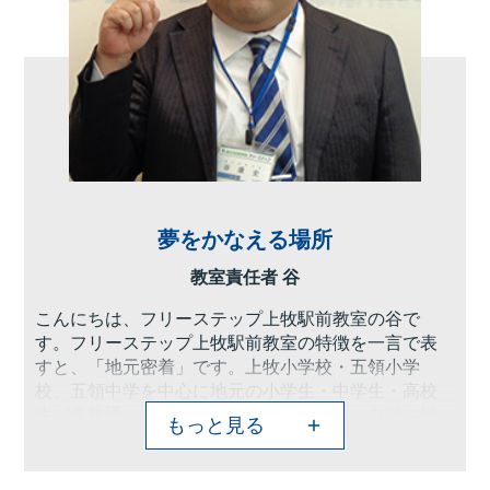
夢をかなえる場所
教室責任者 谷
こんにちは、フリーステップ上牧駅前教室の谷で
す。フリーステップ上牧駅前教室の特徴を一言で表
すと、「地元密着」です。上牧小学校・五領小学
校、五領中学を中心に地元の小学生・中学生・高校
生が多数通ってくれています。そんな中、自習に授
もっと見る
業に自分の伸ばしたい点を伸ばしていく勉強や、苦
手なところを解決させる勉強に取り組んでくれてい
ます。そういったことは何につながるのか、それぞ