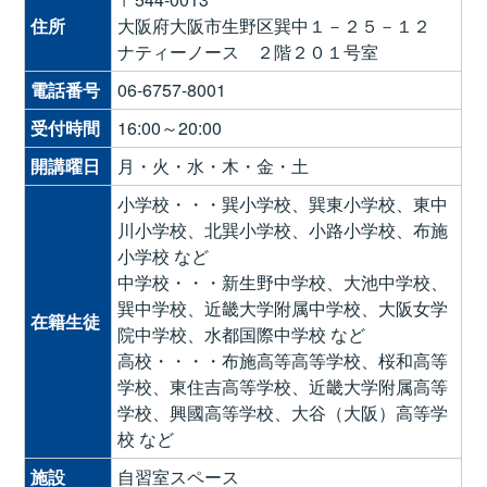
住所
大阪府大阪市生野区巽中１－２５－１２
ナティーノース ２階２０１号室
電話番号
06-6757-8001
受付時間
16:00～20:00
開講曜日
月・火・水・木・金・土
小学校・・・巽小学校、巽東小学校、東中
川小学校、北巽小学校、小路小学校、布施
小学校 など
中学校・・・新生野中学校、大池中学校、
巽中学校、近畿大学附属中学校、大阪女学
在籍生徒
院中学校、水都国際中学校 など
高校・・・・布施高等高等学校、桜和高等
学校、東住吉高等学校、近畿大学附属高等
学校、興國高等学校、大谷（大阪）高等学
校 など
施設
自習室スペース