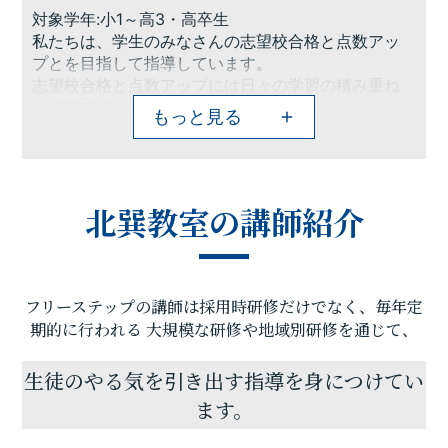
対象学年:小1～高3・高卒生
私たちは、学生のみなさんの志望校合格と点数アッ
プとを目指して指導しています。
志望校合格と点数アップには日々の学習の積み重ね
が必要です。
もっと見る
学生の皆さんは習い事や部活動など多忙な日々を送
るなかで、効率よく学習してくことが求められてい
ます。そうした勉強方法としてフリーステップへの
通塾、さらに様々なツールの活用やイベントなどを
北巽教室の講師紹介
ご提案いたします。
「勉強方法がわからない」「点数あがらない」など
のお悩みがございましたら、まずは気軽にご相談く
ださい。皆様にお会いできることを楽しみにしてい
フリーステップの講師は採用時研修だけでなく、毎年定
ます。
期的に行われる
大規模な研修や地域別研修を通じて、
生徒のやる気を引き出す指導を身につけてい
ます。