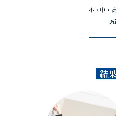
小・中・
厳
結