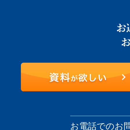
お
お電話での
お