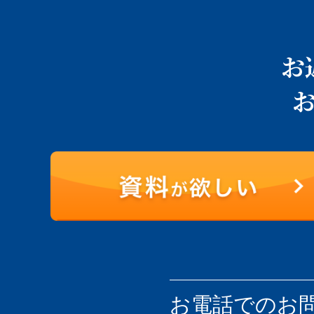
お
お電話での
お