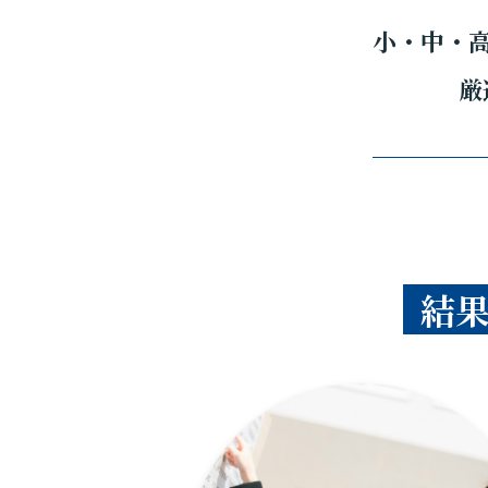
小・中・
厳
結