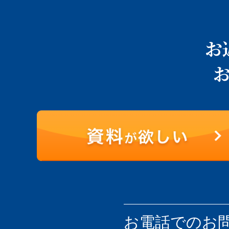
お
お電話での
お