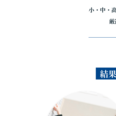
小・中・
厳
結