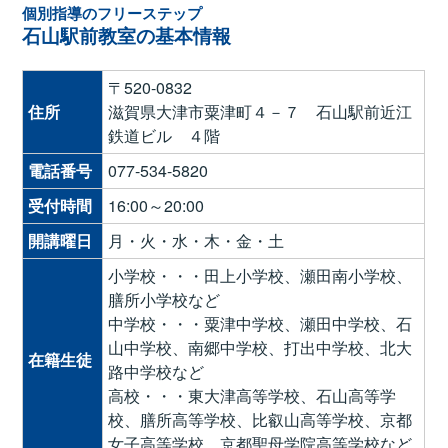
個別指導のフリーステップ
石山駅前教室の基本情報
〒520-0832
住所
滋賀県大津市粟津町４－７ 石山駅前近江
鉄道ビル ４階
電話番号
077-534-5820
受付時間
16:00～20:00
開講曜日
月・火・水・木・金・土
小学校・・・田上小学校、瀬田南小学校、
膳所小学校など
中学校・・・粟津中学校、瀬田中学校、石
山中学校、南郷中学校、打出中学校、北大
在籍生徒
路中学校など
高校・・・東大津高等学校、石山高等学
校、膳所高等学校、比叡山高等学校、京都
女子高等学校、京都聖母学院高等学校など