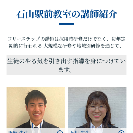
尊重し、学習成果にこだわっています。
石山駅前教室の講師紹介
また石山駅前教室はお子様の目標までの過程に特に
目を向けております。目標までの過程が充実してい
れば、自ずと目標を達成することができます。目標
達成のために、お子様に合った学習カリキュラムで
フリーステップの講師は採用時研修だけでなく、毎年定
授業を進めていきます。そして目標までの過程に真
摯に向き合い、何かを頑張ることができる生徒さん
期的に行われる
大規模な研修や地域別研修を通じて、
を増やしていきます。そのために、教室管理者と講
師陣は責任感を持ち、誠心誠意日々の授業に向き
生徒のやる気を引き出す指導を身につけてい
合っております。
ます。
教室見学・学習相談は随時行っておりますので、少
しでも興味をお持ちいただけましたら、是非１度教
室にお問い合わせください。
生徒思いで、豊かな指導力を持つ講師陣と共にお待
ちしております。
服部 先生
石川 先生