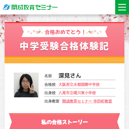
合格おめでとう！
中学受験合格体験記
名前
合格校
大阪府立水都国際中学校
出身校
八尾市立曙川東小学校
出身教室
開成教育セミナー 寺田町教室
私の合格ストーリー