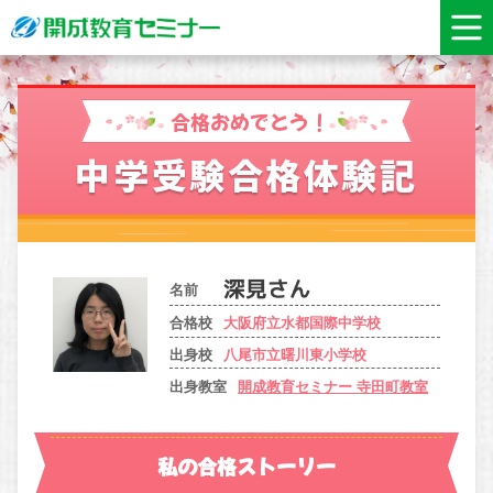
合格おめでとう！
中学受験合格体験記
名前
合格校
大阪府立水都国際中学校
出身校
八尾市立曙川東小学校
出身教室
開成教育セミナー 寺田町教室
私の合格ストーリー