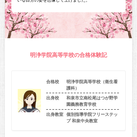
いる自分の姿を想像して上げました。
明浄学院高等学校の合格体験記
合格校
明浄学院高等学校（衛生看
護科）
出身校
和泉市立南松尾はつが野学
園義務教育学校
出身教室
個別指導学院フリーステッ
プ 和泉中央教室