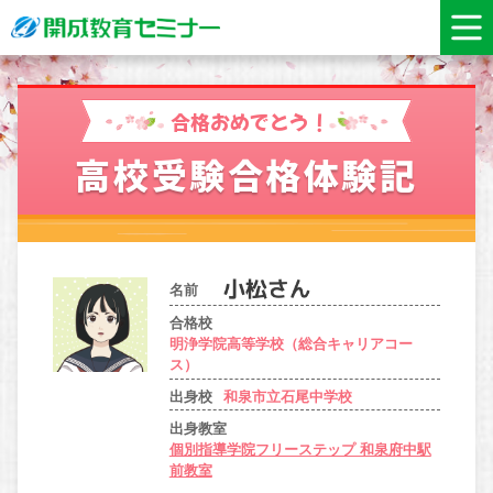
合格おめでとう！
高校受験合格体験記
名前
合格校
明浄学院高等学校（総合キャリアコー
ス）
出身校
和泉市立石尾中学校
出身教室
個別指導学院フリーステップ 和泉府中駅
前教室