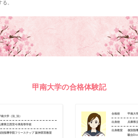
する。
甲南大学の合格体験記
合格校
甲南大
甲南大学（法_法）
出身校
兵庫県
兵庫県立西宮今津高等学校
出身教室
個別指
個別指導学院フリーステップ 阪神西宮教室
駿台Di