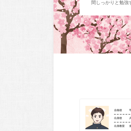
間しっかりと勉強
甲南大学（法_法）
合格校
追手門学院高等学校
出身校
室
個別指導学院フリーステップ 千里丘教室
出身教室
駿台Diverse大学受験専門館 茨木教室