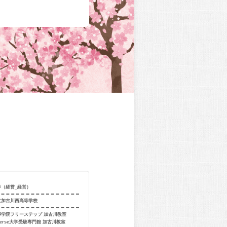
学（経営_経営）
合格校
甲南大学（経済
立加古川西高等学校
出身校
兵庫県立明石
導学院フリーステップ 加古川教室
出身教室
個別指導学院フ
verse大学受験専門館 加古川教室