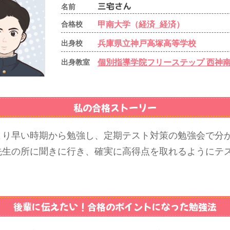
名前
甲南大学（経済_経済）
合格校
兵庫県立神戸高塚高等学校
出身校
個別指導学院フリーステップ 西神
出身教室
私の合格ストーリー
より早い時期から勉強し、定期テスト対策の勉強会で分
先生の所に聞きに行き、確実に高得点を取れるようにテ
後輩に伝えたい！
合格のポイントになった勉強法